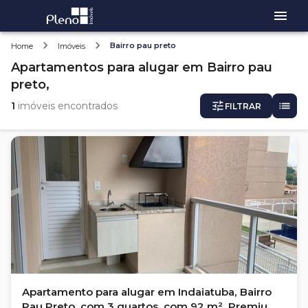
Bairro pau preto
Home
Imóveis
Apartamentos
para alugar
em
Bairro pau
preto,
1
imóveis encontrados
FILTRAR
Apartamento para alugar em Indaiatuba, Bairro
Pau Preto, com 3 quartos, com 92 m², Premium