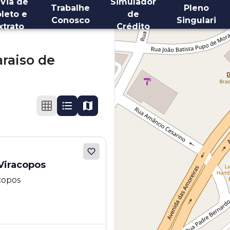
 Via de
Simulador
Trabalhe
Pleno
leto e
de
Conosco
Singulari
xtrato
Crédito
raiso de
Viracopos
copos