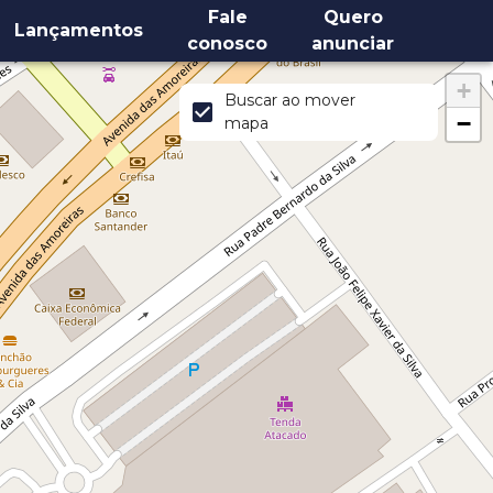
Fale
Quero
Lançamentos
conosco
anunciar
+
Buscar ao mover
−
mapa