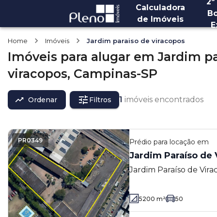
2ª
Calculadora
Bo
de Imóveis
E
Home
Imóveis
Jardim paraiso de viracopos
Imóveis
para alugar
em
Jardim pa
viracopos,
Campinas-SP
1
imóveis encontrados
Ordenar
Filtros
PR0349
Prédio
para locação em
Jardim Paraíso de 
Jardim Paraíso de Vira
5200
m²
50