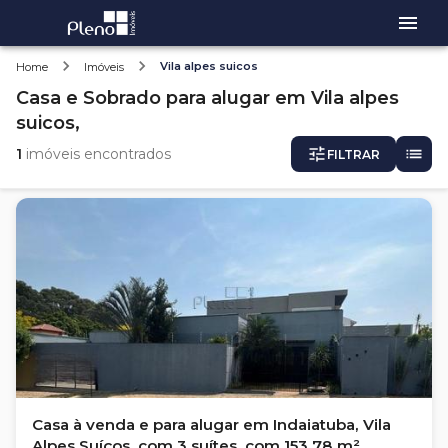
Vila alpes suicos
Home
Imóveis
Casa e Sobrado
para alugar
em
Vila alpes
suicos,
1
imóveis encontrados
FILTRAR
Casa à venda e para alugar em Indaiatuba, Vila
Alpes Suíços, com 3 suítes, com 153.78 m²