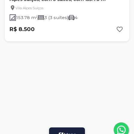
Vila Alpes Suíços
153.78 m²
3 (3 suítes)
4
R$ 8.500