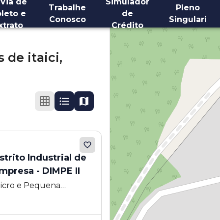
 Via de
Simulador
Trabalhe
Pleno
leto e
de
Conosco
Singulari
xtrato
Crédito
 de itaici,
istrito Industrial de
mpresa - DIMPE II
 Micro e Pequena