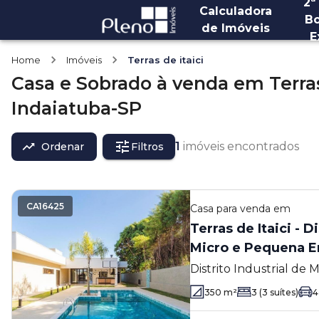
2ª
Calculadora
Bo
de Imóveis
E
Home
Imóveis
Terras de itaici
Casa e Sobrado
à venda
em
Terras
Indaiatuba-SP
1
imóveis encontrados
Ordenar
Filtros
CA16425
Casa
para venda em
Terras de Itaici - D
Micro e Pequena E
Distrito Industrial de
Empresa - DIMPE II
350
m²
3
(3 suítes)
4