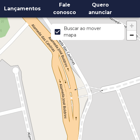
Fale
Quero
Lançamentos
conosco
anunciar
+
Buscar ao mover
−
mapa