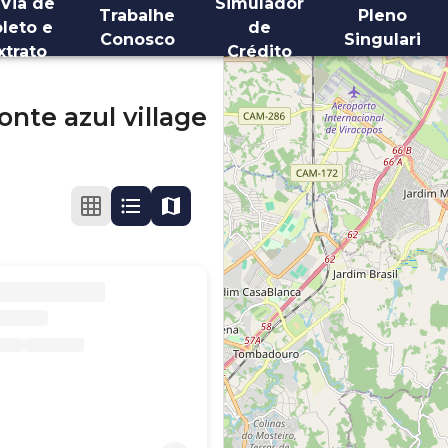
 Via de
Simulador
Trabalhe
Pleno
leto e
de
Conosco
Singulari
xtrato
Crédito
onte azul village