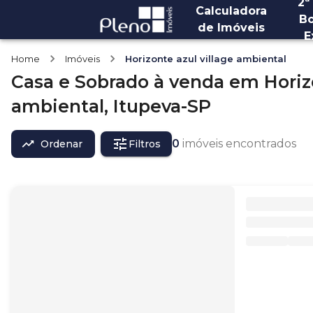
2ª
Calculadora
Bo
de Imóveis
E
Home
Imóveis
Horizonte azul village ambiental
Casa e Sobrado
à venda
em
Horiz
ambiental,
Itupeva-SP
0
imóveis encontrados
Ordenar
Filtros