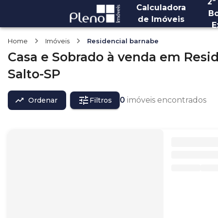
2ª
Calculadora
Bo
de Imóveis
E
Home
Imóveis
Residencial barnabe
Casa e Sobrado
à venda
em
Resid
Salto-SP
0
imóveis encontrados
Ordenar
Filtros