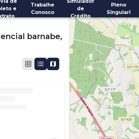
 Via de
Simulador
Trabalhe
Pleno
leto e
de
Conosco
Singulari
xtrato
Crédito
encial barnabe,