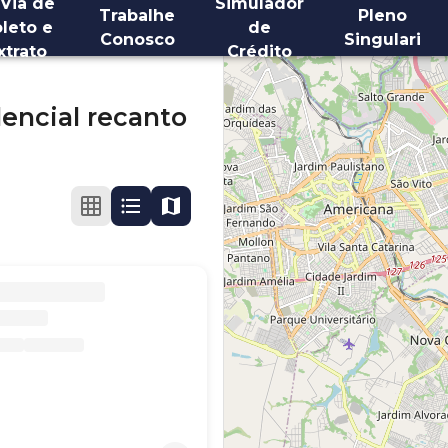
 Via de
Simulador
Trabalhe
Pleno
leto e
de
Conosco
Singulari
xtrato
Crédito
encial recanto