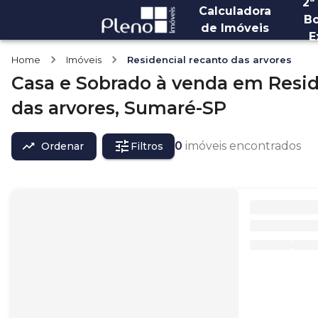
2ª
Calculadora
Bo
de Imóveis
E
Home
Imóveis
Residencial recanto das arvores
Casa e Sobrado
à venda
em
Resid
das arvores,
Sumaré-SP
0
imóveis encontrados
Ordenar
Filtros