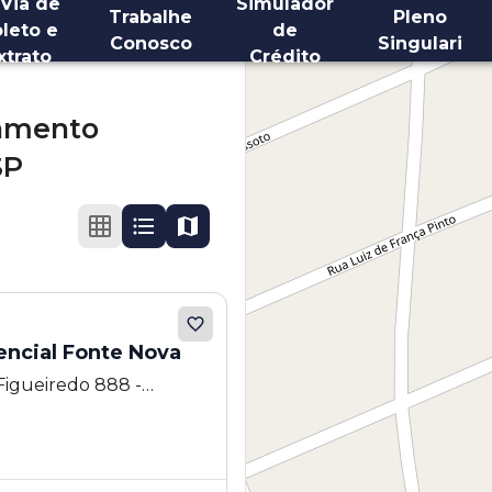
 Via de
Simulador
Trabalhe
Pleno
leto e
de
Conosco
Singulari
xtrato
Crédito
amento
SP
ncial Fonte Nova
Figueiredo 888 -
l Fonte Nova - Valinhos