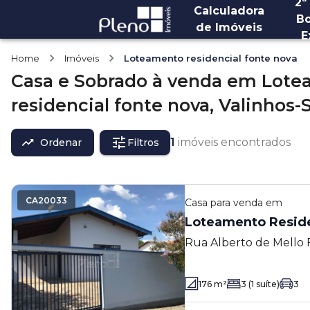
2ª
Calculadora
Bo
de Imóveis
E
Home
Imóveis
Loteamento residencial fonte nova
Casa e Sobrado
à venda
em
Lote
residencial fonte nova,
Valinhos-
1
imóveis encontrados
Ordenar
Filtros
CA20033
Casa
para venda em
Loteamento Reside
Rua Alberto de Mello 
Loteamento Residencia
- SP
176
m²
3
(1 suíte)
3