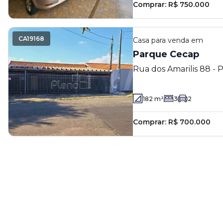
Comprar:
R$ 750.000
CA19168
Casa
para venda em
Parque Cecap
Rua dos Amarilis 88 - 
- SP
182
m²
3
2
Comprar:
R$ 700.000