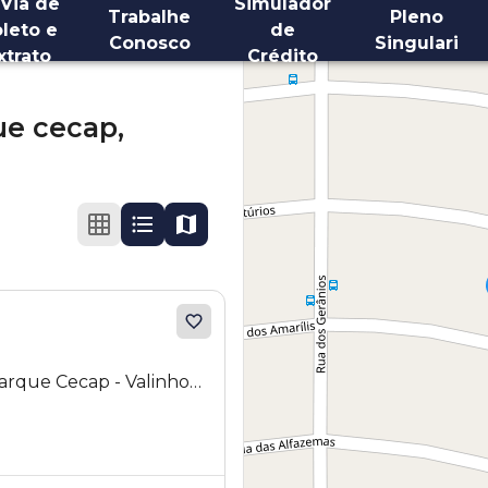
 Via de
Simulador
Trabalhe
Pleno
leto e
de
Conosco
Singulari
xtrato
Crédito
ue cecap,
Parque Cecap - Valinhos