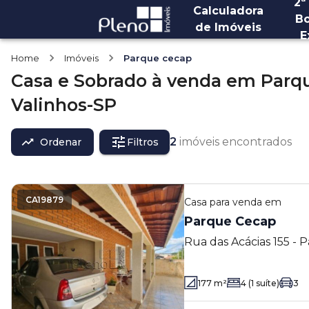
2ª
Calculadora
Bo
de Imóveis
E
Home
Imóveis
Parque cecap
Casa e Sobrado
à venda
em
Parq
Valinhos-SP
2
imóveis encontrados
Ordenar
Filtros
CA19879
Casa
para venda em
Parque Cecap
Rua das Acácias 155 - 
- SP
177
m²
4
(1 suíte)
3