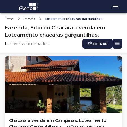
Loteamento chacaras gargantilhas
Home
Imóveis
Fazenda, Sítio ou Chácara
à venda
em
Loteamento chacaras gargantilhas,
1
imóveis encontrados
FILTRAR
Chácara à venda em Campinas, Loteamento
Chácaras Gargantilhas, com 3 quartos, com