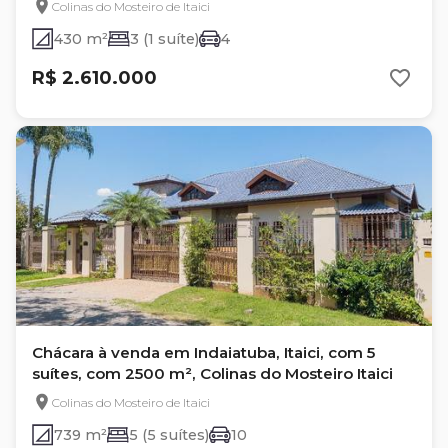
Colinas do Mosteiro de Itaici
430 m²
3 (1 suíte)
4
R$ 2.610.000
Chácara à venda em Indaiatuba, Itaici, com 5
suítes, com 2500 m², Colinas do Mosteiro Itaici
Colinas do Mosteiro de Itaici
739 m²
5 (5 suítes)
10