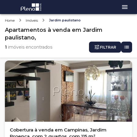
Jardim paulistano
Home
Imóveis
Apartamentos
à venda
em
Jardim
paulistano,
1
imóveis encontrados
FILTRAR
Cobertura à venda em Campinas, Jardim
Proença, com 2 quartos, com 115 m²