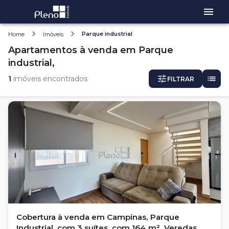
Parque industrial
Home
Imóveis
Apartamentos
à venda
em
Parque
industrial,
1
imóveis encontrados
FILTRAR
Cobertura à venda em Campinas, Parque
Industrial, com 3 suítes, com 164 m², Veredas