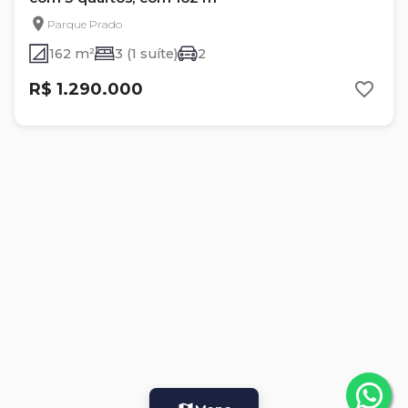
Parque Prado
162 m²
3 (1 suíte)
2
R$ 1.290.000