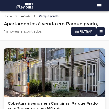
Parque prado
Home
Imóveis
Apartamentos
à venda
em
Parque prado,
1
imóveis encontrados
FILTRAR
Cobertura à venda em Campinas, Parque Prado,
com 3 quartos, com 162 m²