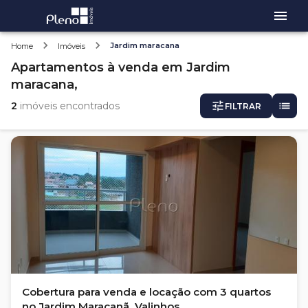
Jardim maracana
Home
Imóveis
Apartamentos
à venda
em
Jardim
maracana,
2
imóveis encontrados
FILTRAR
Cobertura para venda e locação com 3 quartos
no Jardim Maracanã, Valinhos.