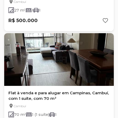
Cambuí
27 m²
1
1
R$ 500.000
Flat à venda e para alugar em Campinas, Cambuí,
com 1 suíte, com 70 m²
Cambuí
70 m²
1 (1 suíte)
1