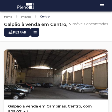
Centro
Home
Imóveis
Galpão
à venda
em
Centro,
3
imóveis encontrados
FILTRAR
Galpão à venda em Campinas, Centro, com
905.07 m²