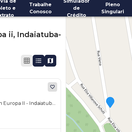
 Via de
Simulador
Trabalhe
Pleno
leto e
de
Conosco
Singulari
xtrato
Crédito
a ii,
Indaiatuba-
 Europa II - Indaiatuba