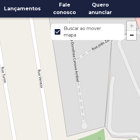
Fale
Quero
Lançamentos
conosco
anunciar
+
Buscar ao mover
−
mapa