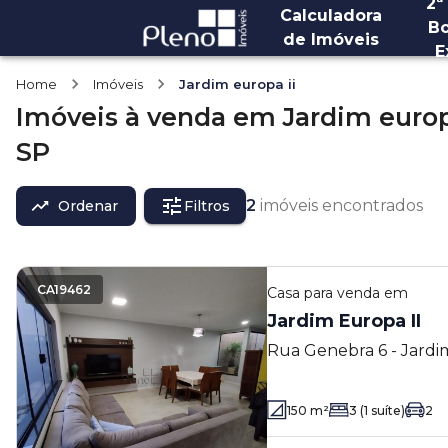
2ª
Calculadora
Bo
de Imóveis
E
Home
Imóveis
Jardim europa ii
Imóveis
à venda
em
Jardim europ
SP
2
imóveis encontrados
Ordenar
Filtros
CA19462
Casa
para venda em
Jardim Europa II
Rua Genebra 6 - Jardim
- SP
150
m²
3
(1 suíte)
2