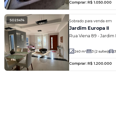
Comprar:
R$ 1.050.000
SO23474
Sobrado
para venda em
Jardim Europa II
Rua Viena 89 - Jardim 
SP
240
m²
3
(2 suítes)
3
Comprar:
R$ 1.200.000