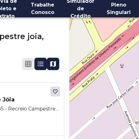
 Via de
Simulador
Trabalhe
Pleno
leto e
de
Conosco
Singulari
xtrato
Crédito
estre joia,
 Jóia
85 - Recreio Campestre