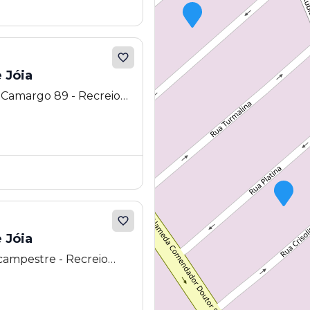
 Jóia
 Camargo 89 - Recreio
atuba - SP
 Jóia
campestre - Recreio
atuba - SP