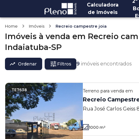
2ª
Calculadora
Bo
de Imóveis
E
Home
Imóveis
Recreio campestre joia
Imóveis
à venda
em
Recreio camp
Indaiatuba-SP
9
imóveis encontrados
Ordenar
Filtros
TE7638
Terreno
para venda em
Recreio Campestre
Rua José Carlos Geiss 
Jóia - Indaiatuba - SP
1000
m²