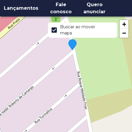
Fale
Quero
Lançamentos
conosco
anunciar
2
+
Buscar ao mover
−
mapa