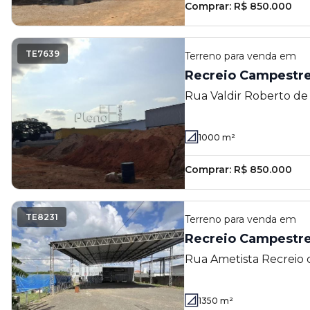
Comprar:
R$ 850.000
TE7639
Terreno
para venda em
Recreio Campestre
Rua Valdir Roberto de
Campestre Jóia - Indai
1000
m²
Comprar:
R$ 850.000
TE8231
Terreno
para venda em
Recreio Campestre
Rua Ametista Recreio 
Campestre Jóia - Indai
1350
m²