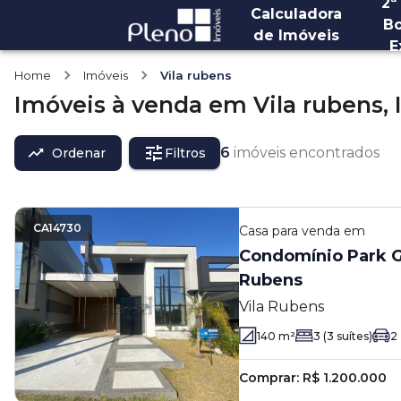
2ª
Calculadora
Bo
de Imóveis
E
Home
Imóveis
Vila rubens
Imóveis
à venda
em
Vila rubens,
6
imóveis encontrados
Ordenar
Filtros
CA14730
Casa
para venda em
Condomínio Park Gr
Rubens
Vila Rubens
140
m²
3
(3 suítes)
2
Comprar:
R$ 1.200.000