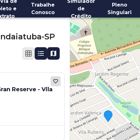
 Via de
Simulador
Trabalhe
Pleno
leto e
de
Conosco
Singulari
xtrato
Crédito
Indaiatuba-SP
an Reserve - Vila