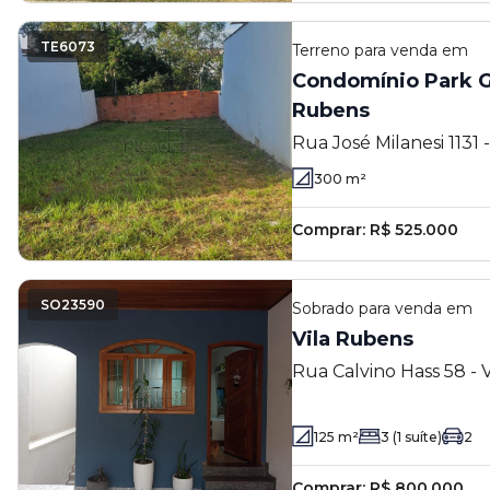
TE6073
Terreno
para venda em
Condomínio Park Gr
Rubens
Rua José Milanesi 1131 
Indaiatuba - SP
300
m²
Comprar:
R$ 525.000
SO23590
Sobrado
para venda em
Vila Rubens
Rua Calvino Hass 58 - 
- SP
125
m²
3
(1 suíte)
2
Comprar:
R$ 800.000