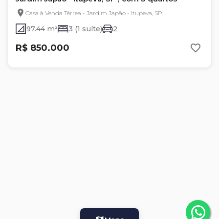
Casa à Venda Térrea - Jardim Japão - Itupeva, SP
97.44 m²
3 (1 suíte)
2
R$ 850.000