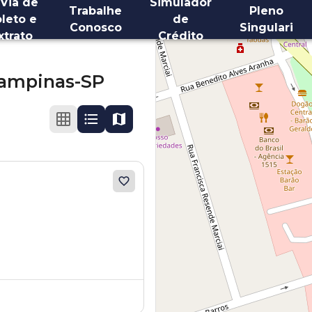
 Via de
Simulador
Trabalhe
Pleno
leto e
de
Conosco
Singulari
xtrato
Crédito
ampinas-SP