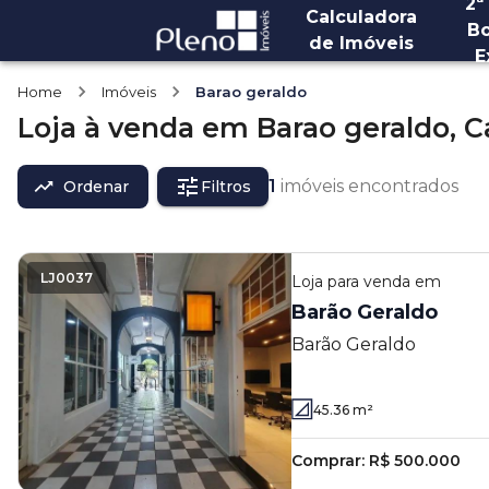
2ª
Calculadora
Bo
de Imóveis
E
Home
Imóveis
Barao geraldo
Loja
à venda
em
Barao geraldo,
C
1
imóveis encontrados
Ordenar
Filtros
LJ0037
Loja
para venda em
Barão Geraldo
Barão Geraldo
45.36
m²
Comprar:
R$ 500.000