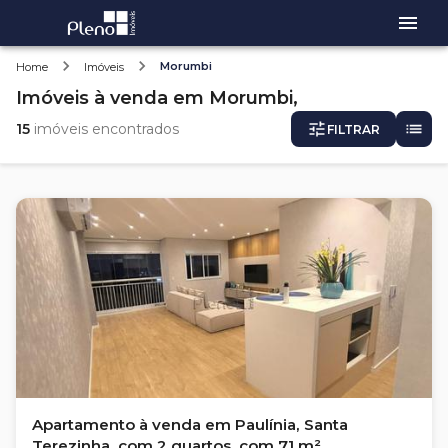
Morumbi
Home
Imóveis
Imóveis
à venda
em
Morumbi,
15
imóveis encontrados
FILTRAR
Apartamento à venda em Paulínia, Santa
Terezinha, com 2 quartos, com 71 m²