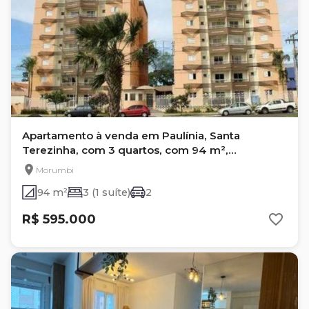
Apartamento à venda em Paulínia, Santa
Terezinha, com 3 quartos, com 94 m²,
Condomínio Porto Rico
Morumbi
94 m²
3 (1 suíte)
2
R$ 595.000