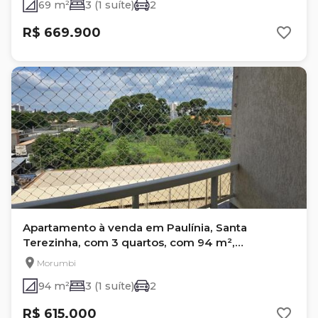
69 m²
3 (1 suíte)
2
R$ 669.900
Apartamento à venda em Paulínia, Santa
Terezinha, com 3 quartos, com 94 m²,
Condomínio Porto Rico
Morumbi
94 m²
3 (1 suíte)
2
R$ 615.000