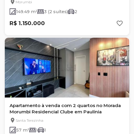
Morumbi
149.49 m²
3 (2 suítes)
2
R$ 1.150.000
Apartamento à venda com 2 quartos no Morada
Morumbi Residencial Clube em Paulínia
Santa Terezinha
57 m²
1
1