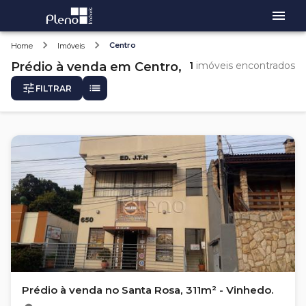
Centro
Home
Imóveis
Prédio
à venda
em
Centro,
1
imóveis encontrados
FILTRAR
Prédio à venda no Santa Rosa, 311m² - Vinhedo.