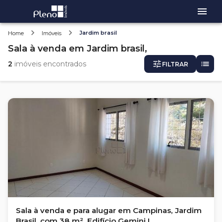
Jardim brasil
Home
Imóveis
Sala
à venda
em
Jardim brasil,
2
imóveis encontrados
FILTRAR
Sala à venda e para alugar em Campinas, Jardim
Brasil, com 38 m², Edifício Gemini I