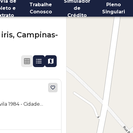
 Via de
Simulador
Trabalhe
Pleno
leto e
de
Conosco
Singulari
xtrato
Crédito
iris,
Campinas-
ila 1984 - Cidade
 - SP