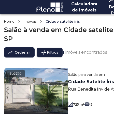
2ª
Calculadora
Bo
de Imóveis
E
Home
Imóveis
Cidade satelite iris
Salão
à venda
em
Cidade satelite 
SP
1
imóveis encontrados
Ordenar
Filtros
SL0740
Salão
para venda em
Cidade Satélite Íris
Rua Benedita Iny de Áv
Satélite Íris - Campinas
725
m²
15