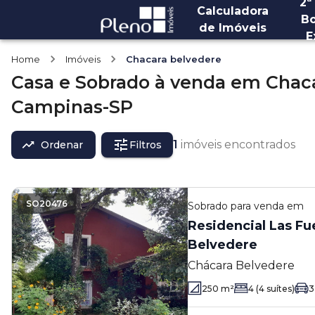
2ª
Calculadora
Bo
de Imóveis
E
Home
Imóveis
Chacara belvedere
Casa e Sobrado
à venda
em
Chaca
Campinas-SP
1
imóveis encontrados
Ordenar
Filtros
SO20476
Sobrado
para venda em
Residencial Las Fuentes -
Belvedere
Chácara Belvedere
250
m²
4
(4 suítes)
3