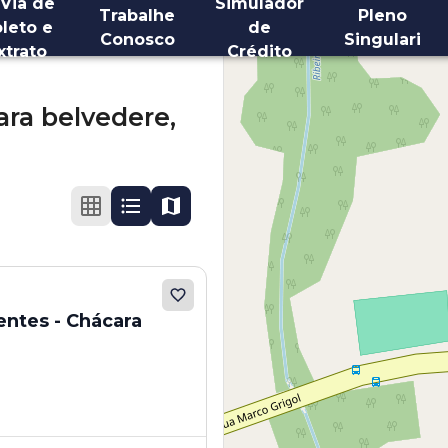
 Via de
Simulador
Trabalhe
Pleno
leto e
de
Conosco
Singulari
xtrato
Crédito
ra belvedere,
 Chácara