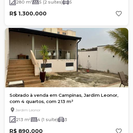
280 m²
5 (2 suítes)
5
R$ 1.300.000
Sobrado à venda em Campinas, Jardim Leonor,
com 4 quartos, com 213 m²
Jardim Leonor
213 m²
4 (1 suíte)
3
R$ 890.000