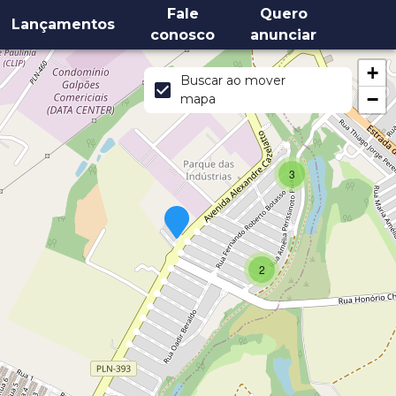
Fale
Quero
Lançamentos
conosco
anunciar
+
Buscar ao mover
−
mapa
3
2