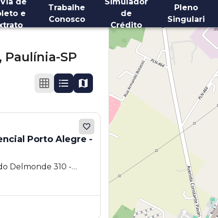
 Via de
Simulador
Trabalhe
Pleno
leto e
de
Conosco
Singulari
xtrato
Crédito
,
Paulínia-SP
cial Porto Alegre -
ido Delmonde 310 -