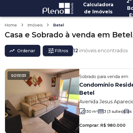
2ª
Calculadora
Bo
de Imóveis
E
Home
Imóveis
Betel
Casa e Sobrado
à venda
em
Betel
12
imóveis encontrados
Ordenar
Filtros
SO15135
Sobrado
para venda em
Condomínio Residen
Betel
Avenida Jesus Aparec
Betel - Paulínia - SP
130
m²
3
(3 suítes)
4
Comprar:
R$ 980.000