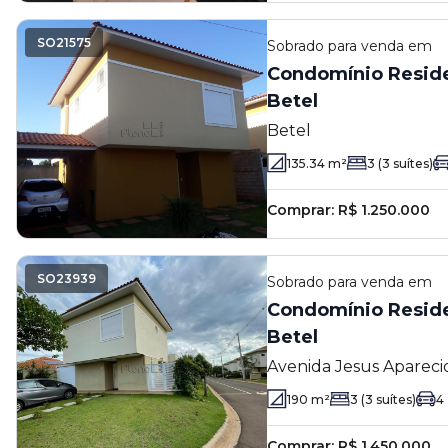
SO21575
Sobrado
para venda em
Condomínio Residen
Betel
Betel
135.34
m²
3
(3 suítes)
Comprar:
R$ 1.250.000
SO23939
Sobrado
para venda em
Condomínio Residen
Betel
Avenida Jesus Apareci
- Paulínia - SP
190
m²
3
(3 suítes)
4
Comprar:
R$ 1.450.000