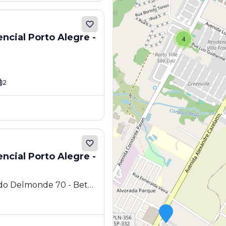
cial Porto Alegre -
4
2
cial Porto Alegre -
do Delmonde 70 - Betel