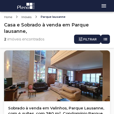
Parque lausanne
Home
Imóveis
Casa e Sobrado
à venda
em
Parque
lausanne,
2
imóveis encontrados
FILTRAR
Sobrado à venda em Valinhos, Parque Lausanne,
com 4 suítes, com 380 m², Condomínio Parque