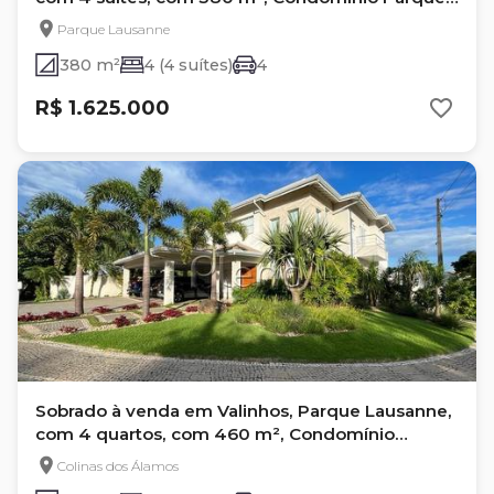
Lausanne
Parque Lausanne
380 m²
4 (4 suítes)
4
R$ 1.625.000
Sobrado à venda em Valinhos, Parque Lausanne,
com 4 quartos, com 460 m², Condomínio
Parque Lausanne
Colinas dos Álamos