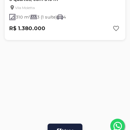
Vila Moletta
310 m²
3 (1 suíte)
4
R$ 1.380.000