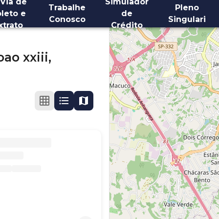
 Via de
Simulador
Trabalhe
Pleno
leto e
de
Conosco
Singulari
xtrato
Crédito
oao xxiii,