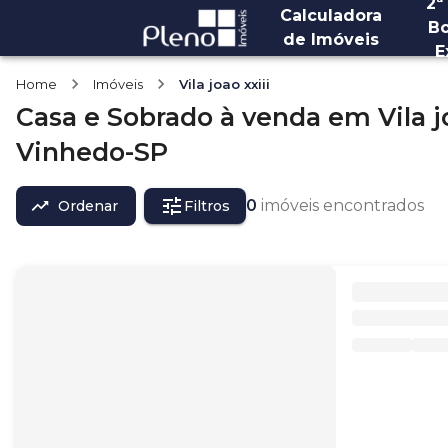
2ª
Calculadora
Bo
de Imóveis
E
Home
Imóveis
Vila joao xxiii
Casa e Sobrado
à venda
em
Vila j
Vinhedo-SP
0
imóveis encontrados
Ordenar
Filtros