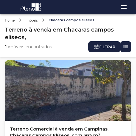
Chacaras campos eliseos
Home
Imóveis
Terreno
à venda
em
Chacaras campos
eliseos,
1
imóveis encontrados
FILTRAR
Terreno Comercial à venda em Campinas,
Chácaras Campos Elíseos, com 563 m²