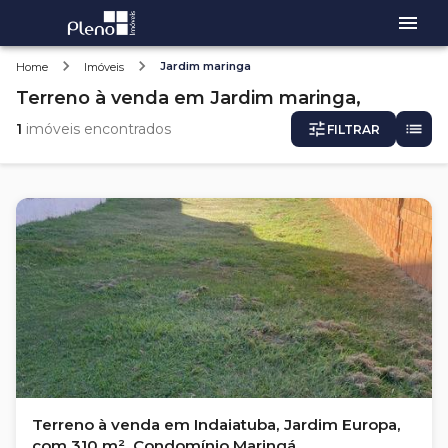
Jardim maringa
Home
Imóveis
Terreno
à venda
em
Jardim maringa,
1
imóveis encontrados
FILTRAR
Terreno à venda em Indaiatuba, Jardim Europa,
com 310 m², Condomínio Maringá