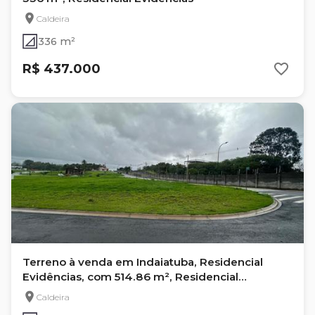
Caldeira
336 m²
R$ 437.000
Terreno à venda em Indaiatuba, Residencial
Evidências, com 514.86 m², Residencial
Evidencias
Caldeira