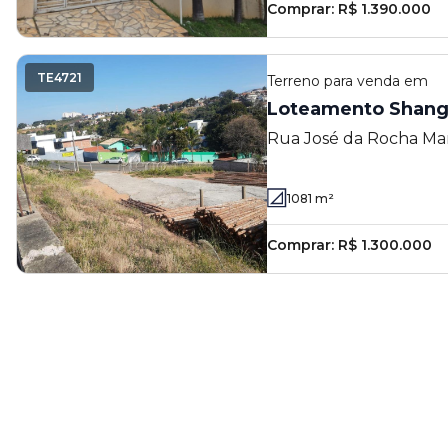
Comprar:
R$ 1.390.000
TE4721
Terreno
para venda em
Loteamento Shangr
Rua José da Rocha Mar
Shangrilá - Valinhos - 
1081
m²
Comprar:
R$ 1.300.000