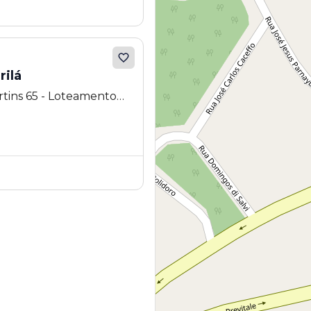
ilá
tins 65 - Loteamento
SP