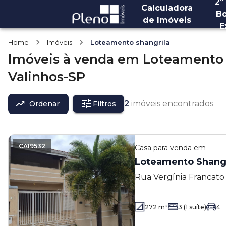
2ª
Calculadora
Bo
de Imóveis
E
Home
Imóveis
Loteamento shangrila
Imóveis
à venda
em
Loteamento 
Valinhos-SP
2
imóveis encontrados
Ordenar
Filtros
CA19532
Casa
para venda em
Loteamento Shangr
Rua Vergínia Francato
Shangrilá - Valinhos - 
272
m²
3
(1 suíte)
4