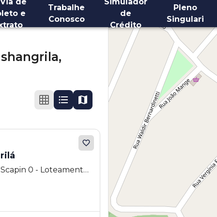
 Via de
Simulador
Trabalhe
Pleno
leto e
de
Conosco
Singulari
xtrato
Crédito
shangrila,
ilá
 Scapin 0 - Loteamento
SP