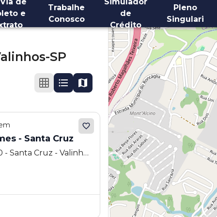
 Via de
Simulador
Trabalhe
Pleno
leto e
de
Conosco
Singulari
xtrato
Crédito
alinhos-SP
 em
mes - Santa Cruz
- Santa Cruz - Valinhos