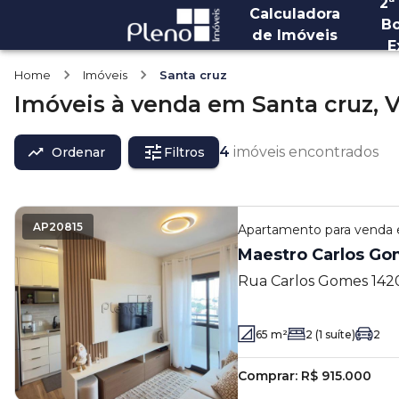
2ª
Calculadora
Bo
de Imóveis
E
Home
Imóveis
Santa cruz
Imóveis
à venda
em
Santa cruz,
V
4
imóveis encontrados
Ordenar
Filtros
AP20815
Apartamento
para venda
Maestro Carlos Go
Rua Carlos Gomes 1420 
- SP
65
m²
2
(1 suíte)
2
Comprar:
R$ 915.000