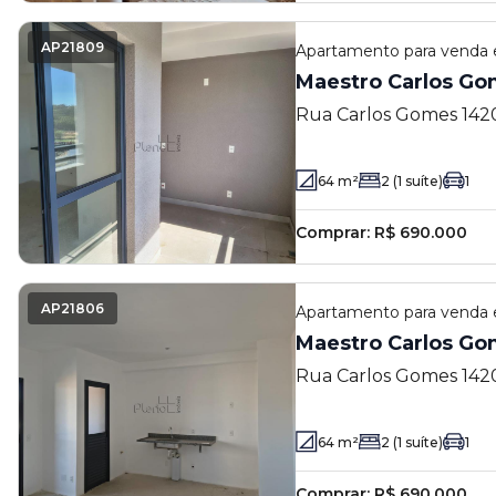
AP21809
Apartamento
para venda
Maestro Carlos Go
Rua Carlos Gomes 1420 
- SP
64
m²
2
(1 suíte)
1
Comprar:
R$ 690.000
AP21806
Apartamento
para venda
Maestro Carlos Go
Rua Carlos Gomes 1420 
- SP
64
m²
2
(1 suíte)
1
Comprar:
R$ 690.000