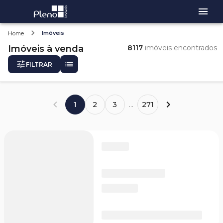
Imóveis
Home
Imóveis
à venda
8117
imóveis encontrados
FILTRAR
1
2
3
...
271