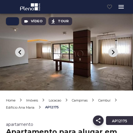
VÍDEO
TOUR
Home
Imóveis
Locacao
Campinas
Cambuí
AP12175
Edifício Ana Maria
AP12175
apartamento
Apartamento para alugar em