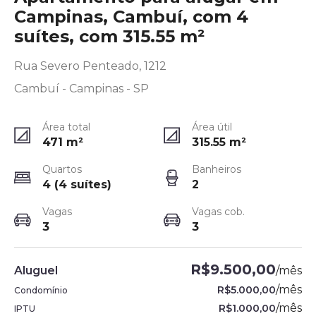
Campinas, Cambuí, com 4
suítes, com 315.55 m²
Rua Severo Penteado, 1212
Cambuí - Campinas - SP
Área total
Área útil
471
m²
315.55
m²
Quartos
Banheiros
4 (4 suítes)
2
Vagas
Vagas cob.
3
3
R$9.500,00
Aluguel
/
mês
/
mês
R$5.000,00
Condomínio
/
mês
R$1.000,00
IPTU