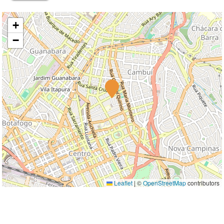
+
−
Leaflet
|
©
OpenStreetMap
contributors