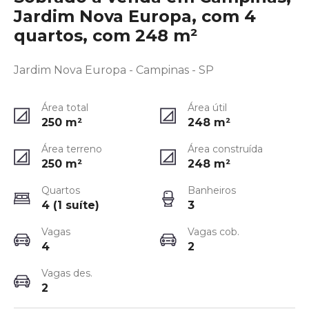
Jardim Nova Europa, com 4
quartos, com 248 m²
Jardim Nova Europa - Campinas - SP
Área total
Área útil
250
m²
248
m²
Área terreno
Área construída
250
m²
248
m²
Quartos
Banheiros
4 (1 suíte)
3
Vagas
Vagas cob.
4
2
Vagas des.
2