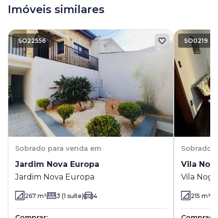
Imóveis similares
SO22556
SO0219
Sobrado
para venda em
Sobrado
p
Jardim Nova Europa
Vila Nog
Jardim Nova Europa
Vila Nogu
267
m²
3
(1 suíte)
4
215
m²
Comprar:
Comprar: