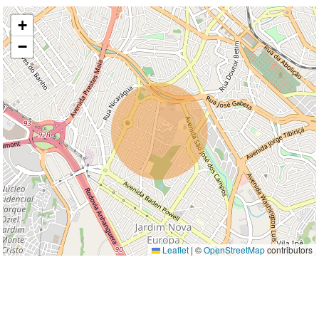
+
−
Leaflet
|
©
OpenStreetMap
contributors