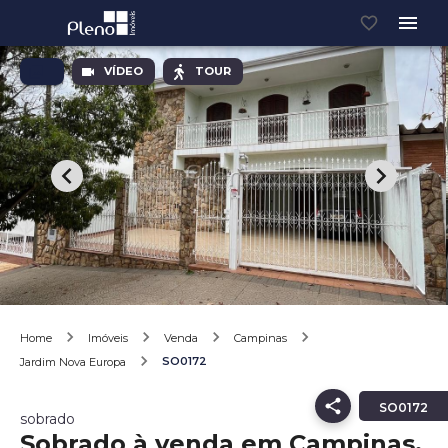
VÍDEO
TOUR
Home
Imóveis
Venda
Campinas
SO0172
Jardim Nova Europa
SO0172
sobrado
Sobrado à venda em Campinas,