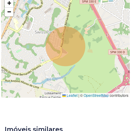
+
−
Leaflet
|
©
OpenStreetMap
contributors
Imóveis similares