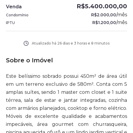
R$5.400.000,00
Venda
/
mês
R$2.000,00
Condomínio
/
mês
R$1.200,00
IPTU
Atualizado há
26 dias e 3 horas e 8 minutos
Sobre o Imóvel
Este belíssimo sobrado possui 450m² de área útil
em um terreno exclusivo de 580m². Conta com 5
amplas suítes, sendo 1 master com closet e 1 suite
térrea, sala de estar e jantar integradas, cozinha
com armários planejados, cooktop e forno elétrico.
Móveis de excelente qualidade e acabamentos
impecáveis, área gourmet com churrasqueira,
piscina aquecida, ofurô e um lindo jardim vertical e