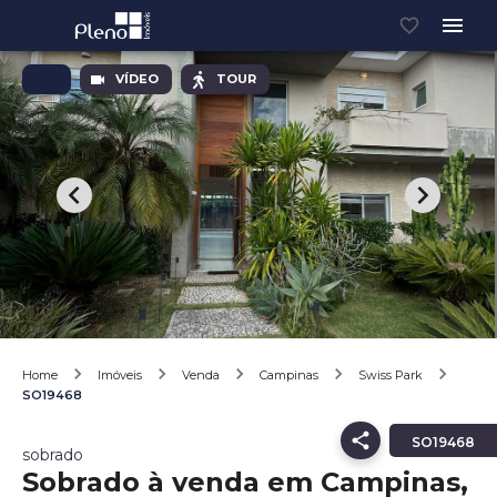
VÍDEO
TOUR
Home
Imóveis
Venda
Campinas
Swiss Park
SO19468
SO19468
sobrado
Sobrado à venda em Campinas,