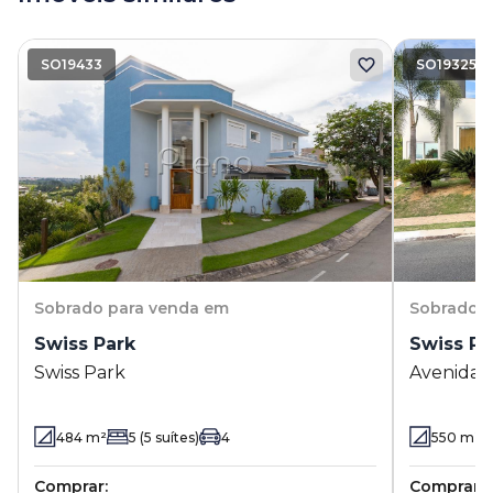
SO19433
SO19325
Sobrado
para venda em
Sobrado
p
Swiss Park
Swiss Pa
Swiss Park
Avenida 
5179 - Sw
484
m²
5
(5 suítes)
4
550
m²
Comprar:
Comprar: