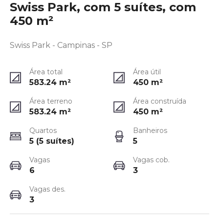
Swiss Park, com 5 suítes, com
450 m²
Swiss Park - Campinas - SP
Área total
Área útil
583.24
m²
450
m²
Área terreno
Área construída
583.24
m²
450
m²
Quartos
Banheiros
5 (5 suítes)
5
Vagas
Vagas cob.
6
3
Vagas des.
3