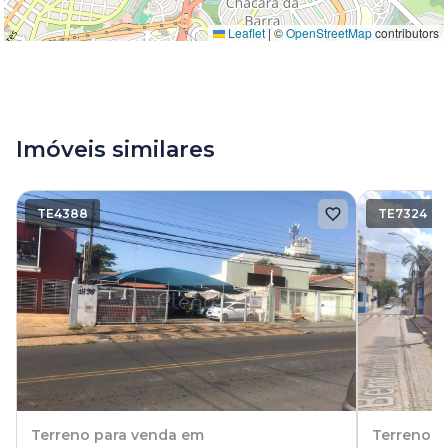
Leaflet
|
©
OpenStreetMap
contributors
Imóveis similares
TE4388
TE7324
Terreno
para venda em
Terreno
p