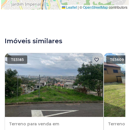
Leaflet
|
©
OpenStreetMap
contributors
Imóveis similares
TE5185
TE5609
Terreno
para venda em
Terreno
p