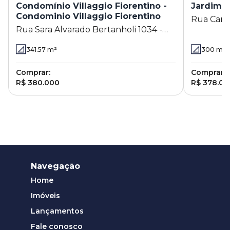
Condomínio Villaggio Fiorentino -
Jardim d
Condominio Villaggio Fiorentino
Rua Carlo
Rua Sara Alvarado Bertanholi 1034 -
das Palme
Condominio Villaggio Fiorentino -
341.57
m²
300
m²
Valinhos - SP
Comprar:
Comprar:
R$ 380.000
R$ 378.00
Navegação
Home
Imóveis
Lançamentos
Fale conosco