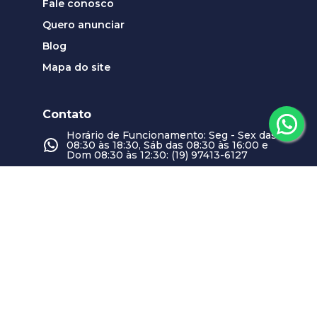
Fale conosco
Quero anunciar
Blog
Mapa do site
Contato
Horário de Funcionamento: Seg - Sex das
08:30 às 18:30, Sáb das 08:30 às 16:00 e
Dom 08:30 às 12:30: (19) 97413-6127
contato@plenoimoveis.com.br
Nossas unidades
Swiss Park
CRECI
21893-J
Horário de Funcionamento: Seg - Sex das