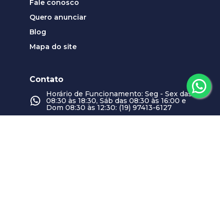
Fale conosco
Quero anunciar
Blog
Mapa do site
Contato
Horário de Funcionamento: Seg - Sex das
08:30 às 18:30, Sáb das 08:30 às 16:00 e
Dom 08:30 às 12:30: (19) 97413-6127
contato@plenoimoveis.com.br
Nossas unidades
Swiss Park
CRECI
21893-J
Horário de Funcionamento: Seg - Sex das