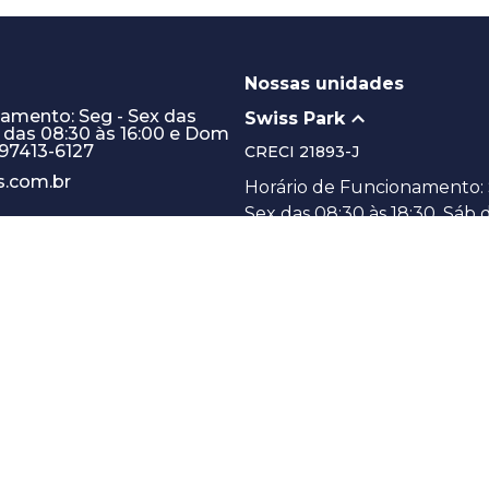
Nossas unidades
namento: Seg - Sex das
Swiss Park
b das 08:30 às 16:00 e Dom
) 97413-6127
CRECI
21893-J
.com.br
Horário de Funcionamento: 
Sex das 08:30 às 18:30, Sáb 
08:30 às 16:00 e Dom 08:30 à
(19) 97413-6127
(19) 3387-8533
Avenida Dermival Bernardes
1874 - Swiss Park
Campinas/SP
Indaiatuba
Administração de Locaçã