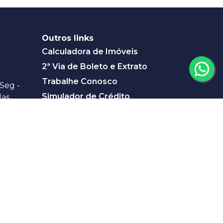
Outros links
Calculadora de Imóveis
2ª Via de Boleto e Extrato
Trabalhe Conosco
Seg -
Simulador de Crédito
das
s 12:30:
Pleno Singulari
 Siqueira,
o