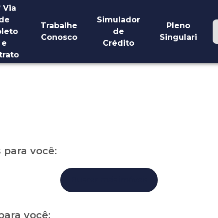
ª Via
de
Simulador
Trabalhe
Pleno
leto
de
Conosco
Singulari
e
Crédito
trato
para você:
Buscar mais imóveis
para você: