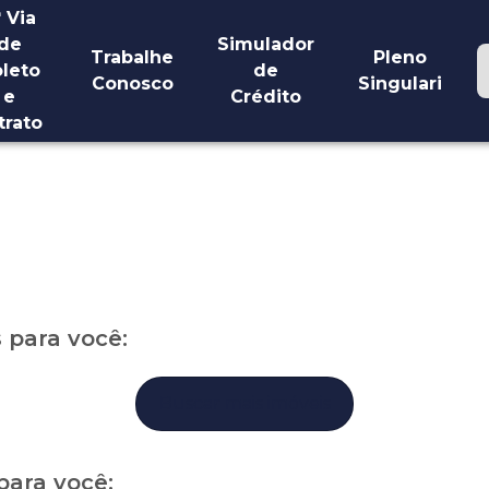
ª Via
de
Simulador
Trabalhe
Pleno
leto
de
Conosco
Singulari
e
Crédito
trato
para você:
Buscar mais imóveis
para você: