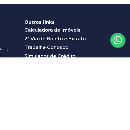
Outros links
Calculadora de Imóveis
2ª Via de Boleto e Extrato
Trabalhe Conosco
Seg -
Simulador de Crédito
das
s 12:30:
Pleno Singulari
 Siqueira,
o