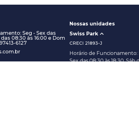
Nossas unidades
namento: Seg - Sex das
Swiss Park
b das 08:30 às 16:00 e Dom
) 97413-6127
CRECI
21893-J
.com.br
Horário de Funcionamento: 
Sex das 08:30 às 18:30, Sáb 
08:30 às 16:00 e Dom 08:30 à
(19) 97413-6127
(19) 3387-8533
Avenida Dermival Bernardes
1874 - Swiss Park
Campinas/SP
Indaiatuba
Administração de Locaçã