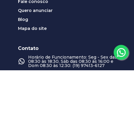
Fale conosco
Quero anunciar
Blog
Mapa do site
Contato
Horário de Funcionamento: Seg - Sex das
08:30 às 18:30, Sáb das 08:30 às 16:00 e
Dom 08:30 às 12:30: (19) 97413-6127
contato@plenoimoveis.com.br
Nossas unidades
Swiss Park
CRECI
21893-J
Horário de Funcionamento: Seg - Sex das